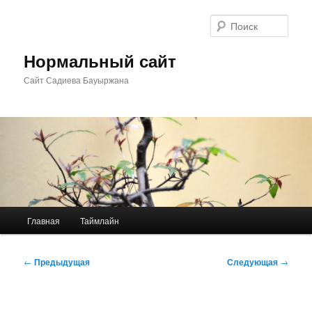
Перейти
к
Поис
основному
содержимому
Нормальный сайт
Сайт Садиева Бауыржана
Главное
Главная
Таймлайн
меню
Навигация
←
Предыдущая
Следующая
→
по
записям