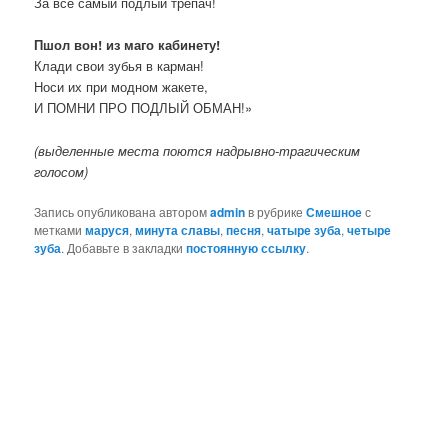
За все самый подлый трепач!
Пшол вон! из маго кабинету!
Клади свои зубья в карман!
Носи их при модном жакете,
И ПОМНИ ПРО ПОДЛЫЙ ОБМАН!»
(выделенные места поются надрывно-трагическим
голосом)
Запись опубликована автором
admin
в рубрике
Смешное
с
метками
маруся
,
минута славы
,
песня
,
чатыре зуба
,
четыре
зуба
. Добавьте в закладки
постоянную ссылку
.