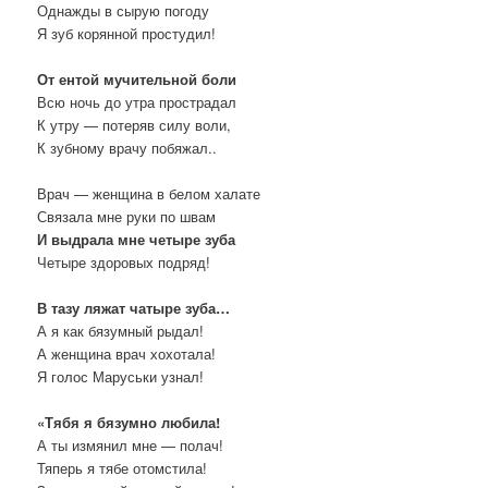
Однажды в сырую погоду
Я зуб корянной простудил!
От ентой мучительной боли
Всю ночь до утра прострадал
К утру — потеряв силу воли,
К зубному врачу побяжал..
Врач — женщина в белом халате
Связала мне руки по швам
И выдрала мне четыре зуба
Четыре здоровых подряд!
В тазу ляжат чатыре зуба…
А я как бязумный рыдал!
А женщина врач хохотала!
Я голос Маруськи узнал!
«Тябя я бязумно любила!
А ты измянил мне — полач!
Тяперь я тябе отомстила!