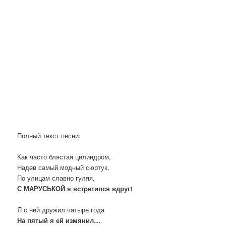
Полный текст песни:
Как часто блястая цилиндром,
Надев самый модный сюртук,
По улицам славно гуляя,
С МАРУСЬКОЙ я встретился вдруг!
Я с ней дружил чатыре года
На пятый я ей измянил…