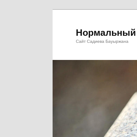
Перейти
к
основному
Нормальный 
содержимому
Сайт Садиева Бауыржана