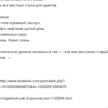
ь все местные слухи для идиотов
рение
степи огромный саксаул,
ефть нефтяник целый день.
снеженных горах
лань, бежит олень
язательно должна начинаться так — «как мне рассказал старый
хеев…»
http://www.facebook.com/permalink.php?
id=181040938669670&id=100002912954870
//megakhuimyak.livejournal.com/1122034.html