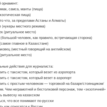
й орнамент:
мак, самса, манты (пища)
экзотическая пища)
(то что, за пределами Астаны и Алматы)
л (нукеры местного режима)
ек (ритуальное место)
 (большой человек, как правило, встречающая сторона)
(самое главное в Казахстане)
аковец (местный говорящий на английском)
(ритуальное место)
ьные действия для журналиста:
рить с таксистом, который везет из аэропорта
рить с таксистом, который везет в аэропорт
рить с простым человеком — торговкой на базаре/стоянщиком/
м. Чем неграмотней и бестолковей персонаж, тем «экзотичней»
ь вывеску на казахском
ься, что все понимают по-русски
ть как относятся к России