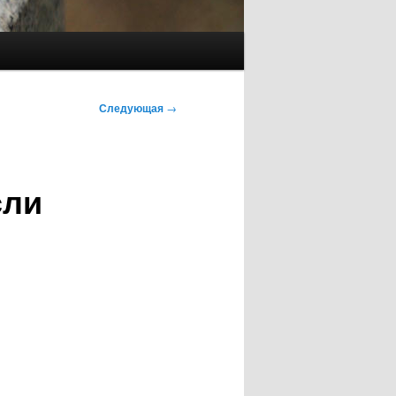
Следующая
→
сли