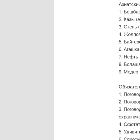
Азиатски
1. Бешбар
2. Казы (
3. Степь 
4. Жолпо
5. Байтер
6. Агашка
7. Нефть 
8. Болаш
9. Медео 
Обязател
1. Погово
2. Погово
3. Погово
охраннико
4. Сфотат
5. Удивит
6. Спроси