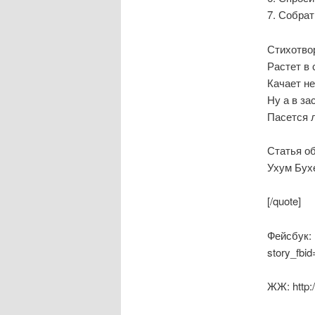
7. Собрат
Стихотво
Растет в 
Качает н
Ну а в за
Пасется 
Статья об
Ухум Бу
[/quote]
Фейсбук: 
story_fb
ЖЖ: http: