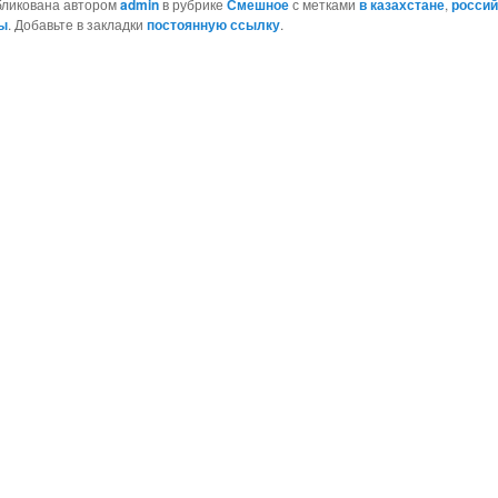
бликована автором
admin
в рубрике
Смешное
с метками
в казахстане
,
россий
ы
. Добавьте в закладки
постоянную ссылку
.