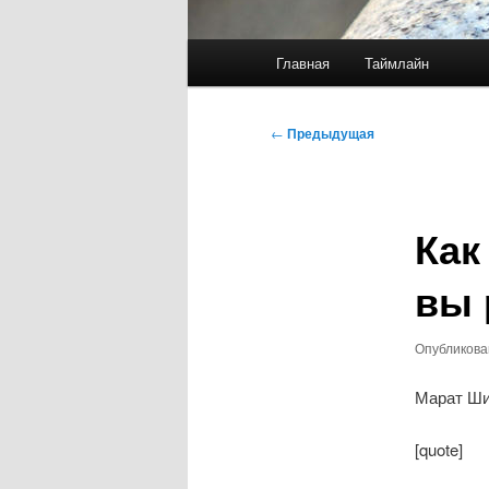
Главное
Главная
Таймлайн
меню
Навигация
←
Предыдущая
по
записям
Как
вы 
Опубликов
Марат Ши
[quote]