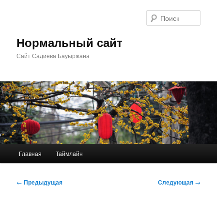
Перейти
к
Поис
основному
содержимому
Нормальный сайт
Сайт Садиева Бауыржана
Главное
Главная
Таймлайн
меню
Навигация
←
Предыдущая
Следующая
→
по
записям