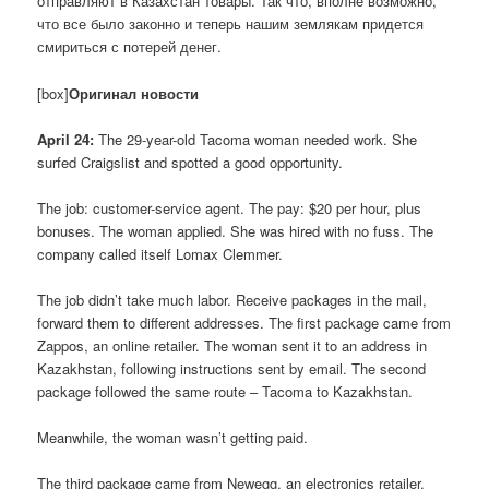
отправляют в Казахстан товары. Так что, вполне возможно,
что все было законно и теперь нашим землякам придется
смириться с потерей денег.
[box]
Оригинал новости
April 24:
The 29-year-old Tacoma woman needed work. She
surfed Craigslist and spotted a good opportunity.
The job: customer-service agent. The pay: $20 per hour, plus
bonuses. The woman applied. She was hired with no fuss. The
company called itself Lomax Clemmer.
The job didn’t take much labor. Receive packages in the mail,
forward them to different addresses. The first package came from
Zappos, an online retailer. The woman sent it to an address in
Kazakhstan, following instructions sent by email. The second
package followed the same route – Tacoma to Kazakhstan.
Meanwhile, the woman wasn’t getting paid.
The third package came from Newegg, an electronics retailer.