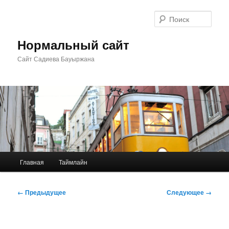
Перейти
к
Поис
основному
содержимому
Нормальный сайт
Сайт Садиева Бауыржана
Главное
Главная
Таймлайн
меню
Навигация
← Предыдущее
Следующее →
по
изображениям