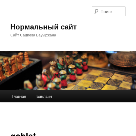
Перейти
к
Поис
основному
содержимому
Нормальный сайт
Сайт Садиева Бауыржана
Главное
Главная
Таймлайн
меню
Навигация
по
изображениям
goblet