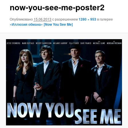
now-you-see-me-poster2
Опубликовано
15.06.2013
с разрешением
1280 × 953
в галерее
«Иллюзия обмана» [Now You See Me]