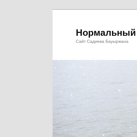
Перейти
к
основному
Нормальный 
содержимому
Сайт Садиева Бауыржана