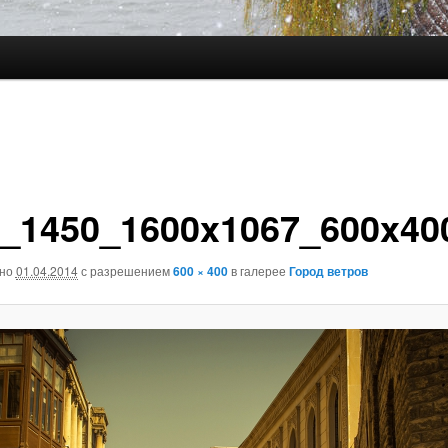
_1450_1600x1067_600x40
ано
01.04.2014
с разрешением
600 × 400
в галерее
Город ветров