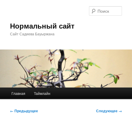
Перейти
к
Поис
основному
содержимому
Нормальный сайт
Сайт Садиева Бауыржана
Главное
Главная
Таймлайн
меню
Навигация
← Предыдущее
Следующее →
по
изображениям