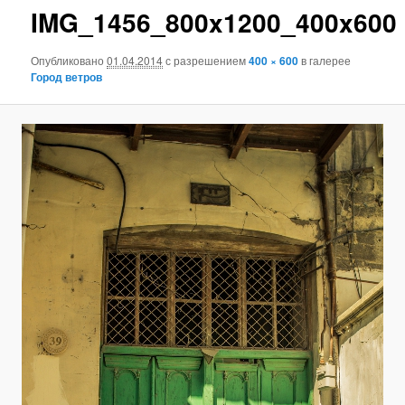
IMG_1456_800x1200_400x600
Опубликовано
01.04.2014
с разрешением
400 × 600
в галерее
Город ветров