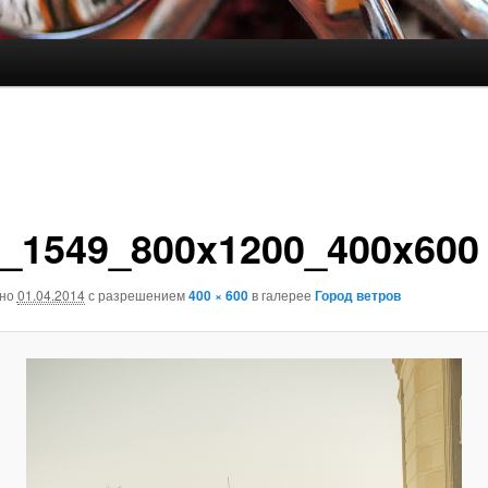
_1549_800x1200_400x600
ано
01.04.2014
с разрешением
400 × 600
в галерее
Город ветров