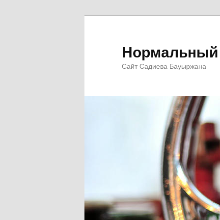
Перейти
к
основному
Нормальный 
содержимому
Сайт Садиева Бауыржана