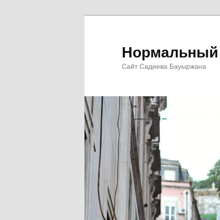
Перейти
к
основному
Нормальный 
содержимому
Сайт Садиева Бауыржана