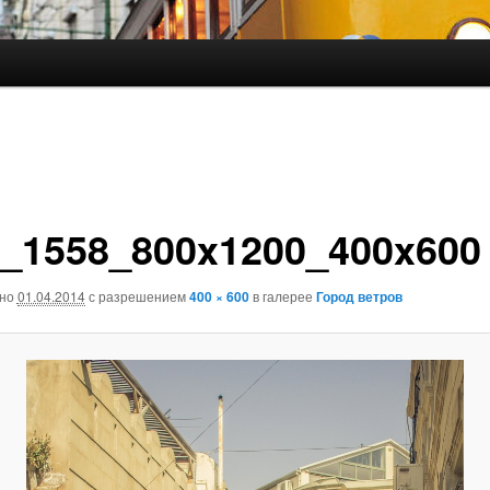
_1558_800x1200_400x600
ано
01.04.2014
с разрешением
400 × 600
в галерее
Город ветров