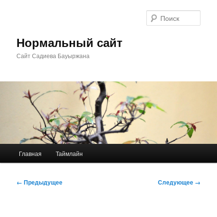
Перейти
к
Поис
основному
содержимому
Нормальный сайт
Сайт Садиева Бауыржана
Главное
Главная
Таймлайн
меню
Навигация
← Предыдущее
Следующее →
по
изображениям