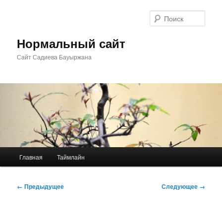
Перейти
к
Поис
основному
содержимому
Нормальный сайт
Сайт Садиева Бауыржана
Главное
Главная
Таймлайн
меню
Навигация
← Предыдущее
Следующее →
по
изображениям