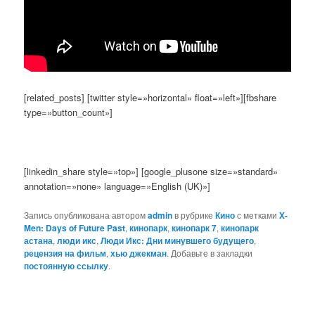
[related_posts] [twitter style=»horizontal» float=»left»][fbshare
type=»button_count»]
[linkedin_share style=»top»] [google_plusone size=»standard»
annotation=»none» language=»English (UK)»]
Запись опубликована автором
admin
в рубрике
Кино
с метками
X-
Men: Days of Future Past
,
кинопарк
,
кинопарк 7
,
кинопарк
астана
,
люди икс
,
Люди Икс: Дни минувшего будущего
,
рецензия на фильм
,
хью джекман
. Добавьте в закладки
постоянную ссылку
.