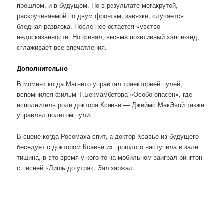
прошлом, и в будущем. Но в результате мегакрутой,
раскручиваемой по двум фронтам, завязки, случается
бледная развязка. После нее остается чувство
недосказанности. Но финал, весьма позитивный хэппи-энд,
сглаживает все впечатления.
Дополнительно
В момент когда Магнито управлял траекторией пулей,
вспомнился фильм Т.Бекмамбетова «Особо опасен», где
исполнитель роли доктора Ксавье — Джеймс МакЭвой также
управлял полетом пули.
В сцене когда Росомаха спит, а доктор Ксавье из будущего
беседует с доктором Ксавье из прошлого наступила в зале
тишина, в это время у кого-то на мобильном заиграл рингтон
с песней «Лишь до утра». Зал заржал.