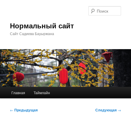
Перейти
к
Поис
основному
содержимому
Нормальный сайт
Сайт Садиева Бауыржана
Главное
Главная
Таймлайн
меню
Навигация
←
Предыдущая
Следующая
→
по
записям