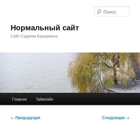
Перейти
к
Поис
основному
содержимому
Нормальный сайт
Сайт Садиева Бауыржана
Главное
Главная
Таймлайн
меню
Навигация
←
Предыдущая
Следующая
→
по
записям