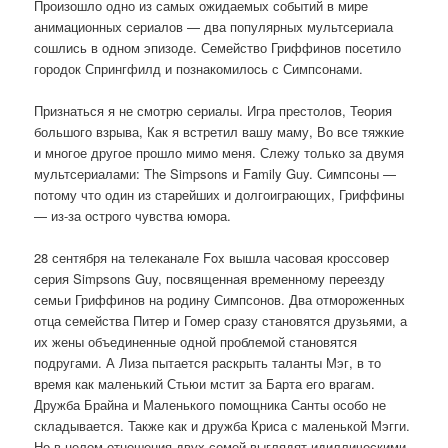
Произошло одно из самых ожидаемых событий в мире
анимационных сериалов — два популярных мультсериала
сошлись в одном эпизоде. Семейство Гриффинов посетило
городок Спрингфилд и познакомилось с Симпсонами.
Признаться я не смотрю сериалы. Игра престолов, Теория
большого взрыва, Как я встретил вашу маму, Во все тяжкие
и многое другое прошло мимо меня. Слежу только за двумя
мультсериалами: The Simpsons и Family Guy. Симпсоны —
потому что один из старейших и долгоиграющих, Гриффины
— из-за острого чувства юмора.
28 сентября на телеканале Fox вышла часовая кроссовер
серия Simpsons Guy, посвященная временному переезду
семьи Гриффинов на родину Симпсонов. Два отмороженных
отца семейства Питер и Гомер сразу становятся друзьями, а
их жены объединенные одной проблемой становятся
подругами. А Лиза пытается раскрыть таланты Мэг, в то
время как маленький Стьюи мстит за Барта его врагам.
Дружба Брайна и Маленького помощника Санты особо не
складывается. Также как и дружба Криса с маленькой Мэгги.
Но в целом отношения двух семей выглядят идиллическими,