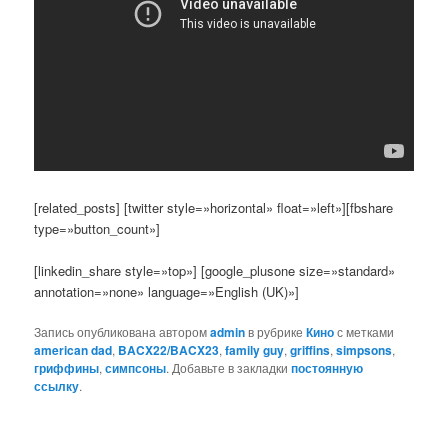
[related_posts] [twitter style=»horizontal» float=»left»][fbshare
type=»button_count»]
[linkedin_share style=»top»] [google_plusone size=»standard»
annotation=»none» language=»English (UK)»]
Запись опубликована автором
admin
в рубрике
Кино
с метками
american dad
,
BACX22/BACX23
,
family guy
,
griffins
,
simpsons
,
гриффины
,
симпсоны
. Добавьте в закладки
постоянную
ссылку
.