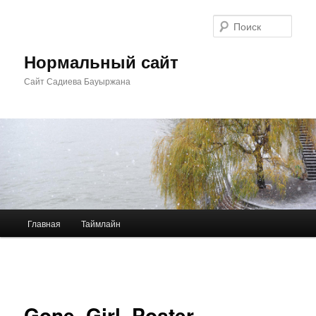
Перейти
к
Поис
основному
содержимому
Нормальный сайт
Сайт Садиева Бауыржана
Главное
Главная
Таймлайн
меню
Навигация
по
изображениям
Gone_Girl_Poster