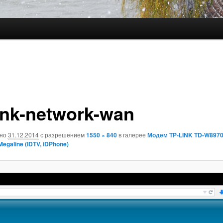
link-network-wan
ано
31.12.2014
с разрешением
1550 × 840
в галерее
Модем TP-LINK TD-W8970
egaline (IDTV, iDPhone)