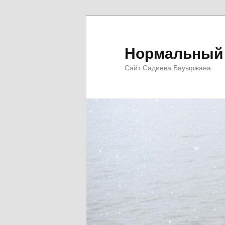
Перейти
к
основному
Нормальный 
содержимому
Сайт Садиева Бауыржана