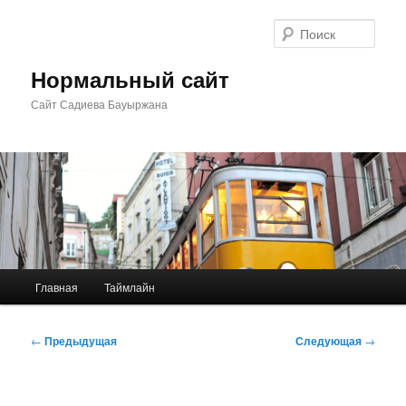
Перейти
к
Поис
основному
содержимому
Нормальный сайт
Сайт Садиева Бауыржана
Главное
Главная
Таймлайн
меню
Навигация
←
Предыдущая
Следующая
→
по
записям