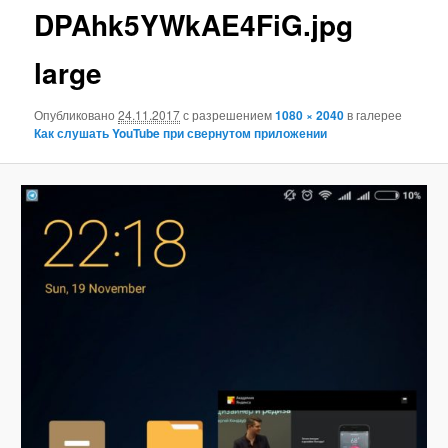
DPAhk5YWkAE4FiG.jpg
large
Опубликовано
24.11.2017
с разрешением
1080 × 2040
в галерее
Как слушать YouTube при свернутом приложении