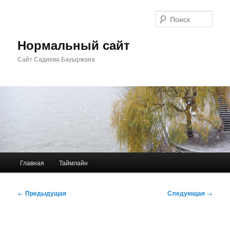
Перейти
к
Поис
основному
содержимому
Нормальный сайт
Сайт Садиева Бауыржана
Главное
Главная
Таймлайн
меню
Навигация
←
Предыдущая
Следующая
→
по
записям