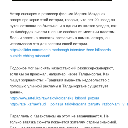
Автор сценария и режиссер фильма Мартин Макдонах,
говоря про корни этой истории, говорит, что лет 20 назад он
путешествовал по Америке, и в одном из штатов увидел, как
на билбордах висели гневные сообщения местным властям.
Боль и злость в плакатах врезались в память автору, он
использовал это для завязки своей истории.
http://collider.com/martin-mcdonagh-interview-three-billboards-
outside-ebbing-missouri/
Подобное мог бы снять казахстанский режиссер-сценарист,
если бы он проезжал, например, через Талдыкорган. Как
пишут журналисты: «Традиция выражать недовольство с
помощью уличной рекламы в Талдыкоргане существует
давно».
http://www.ratel.kz/raw/taldykorganskij_bilbord_pozora
http://ratel.kz/raw/sud_i_politsija_taldykorgana_zanjaty_razborkami_v_
Параллель с Казахстаном на этом не заканчивается. Не
только завязка сюжета покажется жителям страны знакомой.
Большая трагедия в маленьком городе — это наша