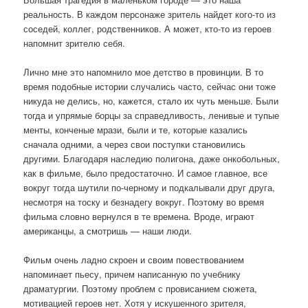
реальность. В каждом персонаже зритель найдет кого-то из
соседей, коллег, родственников. А может, кто-то из героев
напомнит зрителю себя.
Лично мне это напомнило мое детство в провинции. В то
время подобные истории случались часто, сейчас они тоже
никуда не делись, но, кажется, стало их чуть меньше. Были
тогда и упрямые борцы за справедливость, ленивые и тупые
менты, конченые мрази, были и те, которые казались
сначала одними, а через свои поступки становились
другими. Благодаря наследию полигона, даже онкобольных,
как в фильме, было предостаточно. И самое главное, все
вокруг тогда шутили по-черному и подкалывали друг друга,
несмотря на тоску и безнадегу вокруг. Поэтому во время
фильма словно вернулся в те времена. Вроде, играют
американцы, а смотришь — наши люди.
Фильм очень ладно скроен и своим повествованием
напоминает пьесу, причем написанную по учебнику
драматургии. Поэтому проблем с провисанием сюжета,
мотивацией героев нет. Хотя у искушенного зрителя,