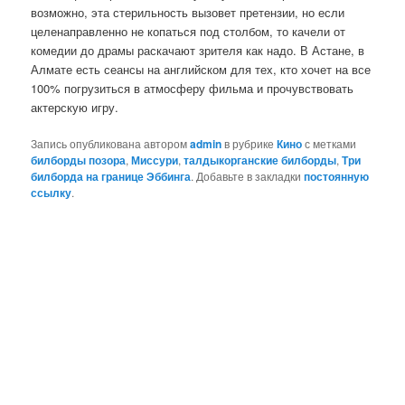
возможно, эта стерильность вызовет претензии, но если
целенаправленно не копаться под столбом, то качели от
комедии до драмы раскачают зрителя как надо. В Астане, в
Алмате есть сеансы на английском для тех, кто хочет на все
100% погрузиться в атмосферу фильма и прочувствовать
актерскую игру.
Запись опубликована автором
admin
в рубрике
Кино
с метками
билборды позора
,
Миссури
,
талдыкорганские билборды
,
Три
билборда на границе Эббинга
. Добавьте в закладки
постоянную
ссылку
.