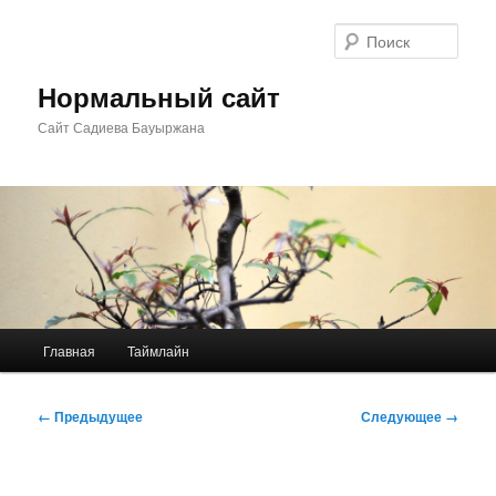
Перейти
к
Поис
основному
содержимому
Нормальный сайт
Сайт Садиева Бауыржана
Главное
Главная
Таймлайн
меню
Навигация
← Предыдущее
Следующее →
по
изображениям