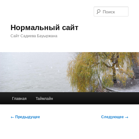
Перейти
к
Поис
основному
содержимому
Нормальный сайт
Сайт Садиева Бауыржана
Главное
Главная
Таймлайн
меню
Навигация
← Предыдущее
Следующее →
по
изображениям