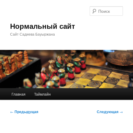
Перейти
к
Поис
основному
содержимому
Нормальный сайт
Сайт Садиева Бауыржана
Главное
Главная
Таймлайн
меню
Навигация
←
Предыдущая
Следующая
→
по
записям