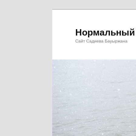
Перейти
к
основному
Нормальный 
содержимому
Сайт Садиева Бауыржана