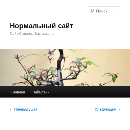
Перейти
к
Поис
основному
содержимому
Нормальный сайт
Сайт Садиева Бауыржана
Главное
Главная
Таймлайн
меню
Навигация
←
Предыдущая
Следующая
→
по
записям