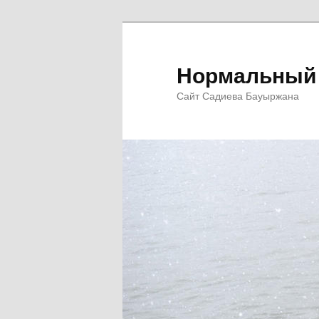
Перейти
Перейти
к
к
основному
дополнительному
Нормальный 
содержимому
содержимому
Сайт Садиева Бауыржана