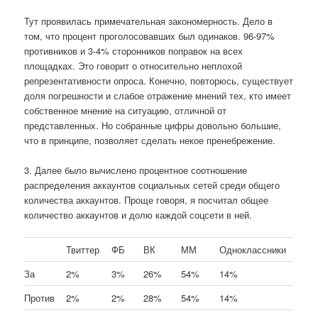
Тут проявилась примечательная закономерность. Дело в
том, что процент проголосовавших был одинаков. 96-97%
противников и 3-4% сторонников поправок на всех
площадках. Это говорит о относительно неплохой
репрезентативности опроса. Конечно, повторюсь, существует
доля погрешности и слабое отражение мнений тех, кто имеет
собственное мнение на ситуацию, отличной от
представленных. Но собранные цифры довольно большие,
что в принципе, позволяет сделать некое пренебрежение.
3. Далее было вычислено процентное соотношение
распределения аккаунтов социальных сетей среди общего
количества аккаунтов. Проще говоря, я посчитал общее
количество аккаунтов и долю каждой соцсети в ней.
Твиттер
ФБ
ВК
ММ
Одноклассники
За
2%
3%
26%
54%
14%
Против
2%
2%
28%
54%
14%