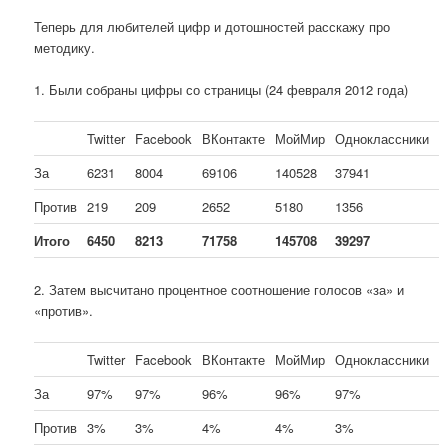
Теперь для любителей цифр и дотошностей расскажу про
методику.
1. Были собраны цифры со страницы (24 февраля 2012 года)
Twitter
Facebook
ВКонтакте
МойМир
Одноклассники
За
6231
8004
69106
140528
37941
Против
219
209
2652
5180
1356
Итого
6450
8213
71758
145708
39297
2. Затем высчитано процентное соотношение голосов «за» и
«против».
Twitter
Facebook
ВКонтакте
МойМир
Одноклассники
За
97%
97%
96%
96%
97%
Против
3%
3%
4%
4%
3%