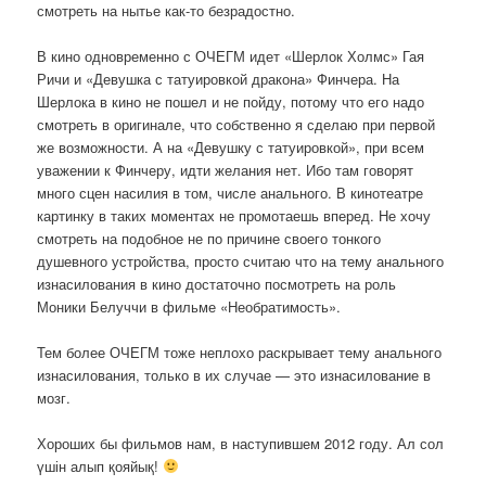
смотреть на нытье как-то безрадостно.
В кино одновременно с ОЧЕГМ идет «Шерлок Холмс» Гая
Ричи и «Девушка с татуировкой дракона» Финчера. На
Шерлока в кино не пошел и не пойду, потому что его надо
смотреть в оригинале, что собственно я сделаю при первой
же возможности. А на «Девушку с татуировкой», при всем
уважении к Финчеру, идти желания нет. Ибо там говорят
много сцен насилия в том, числе анального. В кинотеатре
картинку в таких моментах не промотаешь вперед. Не хочу
смотреть на подобное не по причине своего тонкого
душевного устройства, просто считаю что на тему анального
изнасилования в кино достаточно посмотреть на роль
Моники Белуччи в фильме «Необратимость».
Тем более ОЧЕГМ тоже неплохо раскрывает тему анального
изнасилования, только в их случае — это изнасилование в
мозг.
Хороших бы фильмов нам, в наступившем 2012 году. Ал сол
үшін алып қояйық!