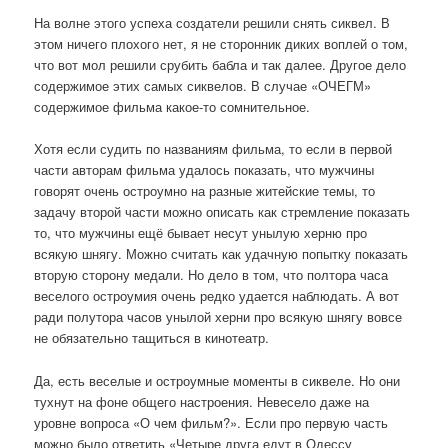
На волне этого успеха создатели решили снять сиквел. В
этом ничего плохого нет, я не сторонник диких воплей о том,
что вот мол решили срубить бабла и так далее. Другое дело
содержимое этих самых сиквелов. В случае «ОЧЕГМ»
содержимое фильма какое-то сомнительное.
Хотя если судить по названиям фильма, то если в первой
части авторам фильма удалось показать, что мужчины
говорят очень остроумно на разные житейские темы, то
задачу второй части можно описать как стремление показать
то, что мужчины ещё бывает несут унылую херню про
всякую шнягу. Можно считать как удачную попытку показать
вторую сторону медали. Но дело в том, что полтора часа
веселого остроумия очень редко удается наблюдать. А вот
ради полутора часов унылой херни про всякую шнягу вовсе
не обязательно тащиться в кинотеатр.
Да, есть веселые и остроумные моменты в сиквеле. Но они
тухнут на фоне общего настроения. Невесело даже на
уровне вопроса «О чем фильм?». Если про первую часть
можно было ответить «Четыре друга едут в Одессу