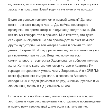
отдыхать», то про вторую ничего кроме как «Четыре мужика
зассали и просрали Новый год» на ум ничего не приходит.
Будет ли успешен сиквел как и первый фильм? Да, все
помнят и знают первую часть. Да, сейчас новогодние
праздники, во время которых люди чаще ходят в кино. Да,
нет явных конкурентов в прокате. Мне кажется, что даже
если фильм окупится, но это произойдет за счет немного
другой аудитории, не той которая знает и помнит то, что
делает Квартет И. И «задорновские» шутки про лампочку во
рту возможно там не зря. Ведь несмотря на всю
сомнительность творчества Задорнова, он собирает полные
залы. Хотя мне кажется, что юмор «старого Квартета И»
гораздо интереснее и умнее, чем у Задорнова. А в «ОЧЕГМ»
этого фирменного юмора мало, а героев из Аншлага
середины 90-х годов (лампочки во рту, «новые» русские и их
любовницы, менты и т.д.) слишком много.
Возможно вся проблема недовольства кроется в том, что
этот фильм надо рассматривать как отдельное произведение
и новую веху творчества? Даже если так, мне лично,