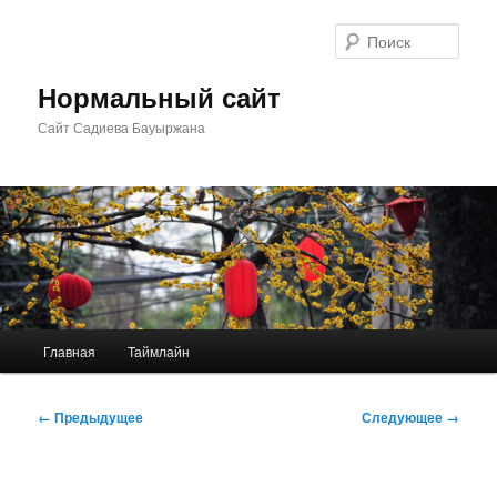
Перейти
к
Поис
основному
содержимому
Нормальный сайт
Сайт Садиева Бауыржана
Главное
Главная
Таймлайн
меню
Навигация
← Предыдущее
Следующее →
по
изображениям