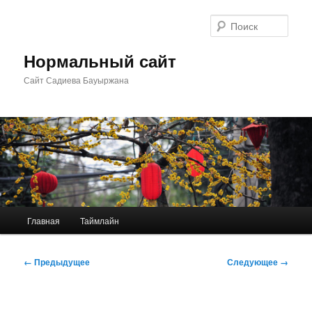
Перейти
к
Поис
основному
содержимому
Нормальный сайт
Сайт Садиева Бауыржана
Главное
Главная
Таймлайн
меню
Навигация
← Предыдущее
Следующее →
по
изображениям