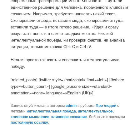
современных трансформаций мозга. Копипаста — чуть ли
единственное решение для человека, пораженного клиповым
сознанием. Например, требуется написать некий текст.
Скопировали отсюда, вставили сюда, скопировали оттуда,
вставили туда — в итоге готово решение. «Идея и сразу
результат» все как в самых сладких мечтах. Никакой
интеллектуальной победы, ни проверки фактов, ни анализа
ситуации, только механика Ctrl+C и Ctrl+V.
Нельзя просто так взять и совершить интеллектуальную
победу.
[related_posts] [twitter style=»horizontal» float=»left»] [fbshare
type=»button_count»] [google_plusone size=»standard»
annotation=»none» language=»English (UK)»]
Запись опубликована автором
admin
в рубрике
Про людей
с
метками
интеллектуальная победа
,
интеллектуальное
,
клиповое мышление
,
клиповое сознание
. Добавьте в закладки
постоянную ссылку
.