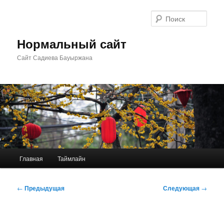
Перейти
к
Поис
основному
содержимому
Нормальный сайт
Сайт Садиева Бауыржана
Главное
Главная
Таймлайн
меню
Навигация
←
Предыдущая
Следующая
→
по
записям