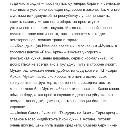
туда часто ходит – проститутки, сутенеры, барыги и сельские
маргиналы усиленно косящие под воров в законе. Так что кто
с детьми или девушкой на республику лучше не ходить,
ходить самому можно если общество проституток
устраивает т.к. кормят вкусно. Миген на северной короне
лучше в плане контингента, также хорошее место для
вегетарианцев, лучшая трава в городе.
— «Кульджа» (на Иманова возле жк «Москва») и «Мукам» в
торговом центре «Сары Арка» – вкусная уйгурско –
дунганская кухня, цены дешевые, сервис нормальный. Но
добираться не всегда айс в Кульджу, чуть в стороне лежит.
Мукам расположен очень удобно, на фуд корте в ТЦ «Сары
Арка». Мукам настолько хорош, что почти выжил всех
конкурентов на фуд корте, постоянно в соседних местах
меньше людей, а Мукам забит почти полностью. Казан кавап
обычно беру, а так просто вкусная и дешевая уйгурка, как
всегда – дапанджи, цомяны, лагманы, порции большие,
хорошие.
— «Indian Gates» (бывший «Тандури» на Абая – Сары арка) –
главное место индийско-тайской кухки в Астане, готовят
очень вкусно, цены чуть выше среднего. Обычно беру чикен