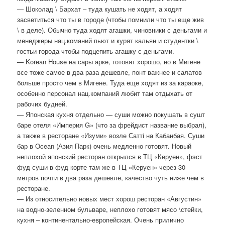
— Шоколад \ Бархат – туда кушать не ходят, а ходят
засветиться что ты в городе (чтобы помнили что ты еще жив
\ в деле). Обычно туда ходят агашки, чиновники с деньгами и
менеджеры нац.команий пьют и курят кальян и студентки \
гостьи города чтобы подцепить агашку с деньгами.
— Korean House на сары арке, готовят хорошо, но в Мигене
все тоже самое в два раза дешевле, понт важнее и салатов
больше просто чем в Мигене. Туда еще ходят из за караоке,
особенно персонал нац.компаний любит там отдыхать от
рабочих будней.
— Японская кухня отдельно — суши можно покушать в сушт
баре отеля «Империя G» (что за фрейдист название выбрал),
а также в ресторане «Изуми» возле Саттi на Кабанбая. Суши
бар в Ocean (Азия Парк) очень медленно готовят. Новый
неплохой японский ресторан открылся в ТЦ «Керуен», фэст
фуд суши в фуд корте там же в ТЦ «Керуен» через 30
метров почти в два раза дешевле, качество чуть ниже чем в
ресторане.
— Из относительно новых мест хорош ресторан «Августин»
на водно-зеленном бульваре, неплохо готовят мясо \стейки,
кухня – континентально-европейская. Очень прилично