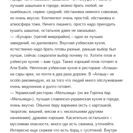
лучшие шашлыки в городе, можно брать любой, не
ошибешься, сервис средний, обстановка немного совковая,
но очень вкусно. Контингент очень простой, обстановка и
атмосфера тоже. Ничего лишнего, просто надо приходить
кушать шашлык, остальное даже не заказывал.
— «Бухара» (третий микрорайон) – одно из лучших
заведений, но далековато. Вкусная узбекская кухня,
естественно надо брать пловы разные, раньше выбор был
лучше, сейчас сократили выбор почему то. Хотите плов и
узбексую кухню – вам туда. Также хороший плов готовят в
Али Бабе. Неплохая узбекская кухня в ресторане «Алаша»
на сары арке, но почти в два раза дороже. В «Алашу» не
особо рекомендую, из за того что людей много обслуживание
очень медленное и долго готовят.
— Украинский ресторан «Мельница» (он же Горiлка бар
«Мельница»), лучшая славянско-украинская кухня в городе,
очень вкусно. Обычно беру вареники (есть с картошкой,
творогом, вишней, мясом и с несколькими другими
начинками), драники хорошие. Касательно остального –
муслимам опасносте, много где есть свинина, уточняйте.
Интересно еще скажем что есть борщ с гусятиной. Внутри