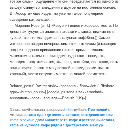
тот же самый, ощущение что они передвигаются из одного из
вышеупомянутых заведений в другое на постоянной основе.
В «Ассорти» еще ходят, но уже не такое популярное
заведение как раньше.
— Маронно Росо (в ТЦ «Керуен») новое и хорошее место. Но
днем там тусуются апашки, татешки и аташки, видимо не в
курсах что это молодежная статусная кофЭйня.)) Самое
интересное поздно вечером, симпатичные чиксы (и косящие
под них недавно приехавшие гостьи города с плохим
макияжем и таким же прикидом) туда ходят посидеть,
молодежь подтягивается, кальяны, коктейли, все такое, есть
почти нечего (салат с моцареллой и помидорами только
хороший), чисто потусить место, на людей посмотреть.
[related_posts] [twitter style=»horizontal» float=»left»] [fbshare
type=»button_count»] [google_plusone size=»standard»
annotation=»none» language=»English (UK)»]
Запись опубликована автором
admin
в рубрике
Про людей
с
метками
астана еда
,
где поесть в астане
,
заведения астаны
,
кафе в районе дома министерств
,
кафе и рестораны астаны
,
кафе на нуржоле
,
кафе рядом с дастарханом
,
мансур