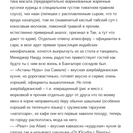
тика масала (предварительно маринованные жаренные
кусочки курицы в специальном густом томатном-травном
соусе), чиз наан (лепешки с расплавленным сыром, что то
вроде хачапури), том ян (знаменитый кислый тайский суп с
кокосовым молоком, лимонной травкой и прочим,
естественно примерный аналог, оригинал в Тае, а тут что
дают то едим). Отдельно отмечу атмосферу – официантки в
сари, в мозг идет прямая трансляция индийских
кинофильмов, хочется выпрыгнуть из за стола и танцевать.
Менеджер Нанду очень радостно приветствует гостей как
будто ты с ним всю жизнь в Бангалоре соседом был.
— «Астаны Нуры» (на Самале) – вкусная азербайджанская
кухня, но дороговастенько, готовят вкусно и сервис очень
хороший, официанты вышколенные. Но плов
азербайджанский – т.е. извращенный (рис и мясо с
морковкой и прочим отдельно друг от друга что по моему
имхо в корне неправильно) беру обычно шашлыки (особенно
хороший из телячьего языка) с грузинским тархуном
«нататхари», из кафе они его первые завезли походу, теперь
по городу расползлась мода на него.
— «Реал» (на Абая) – вкусная кавказско-«курдская» кухня (в
городе так и называют шашлыки «От Юсуфа с Реала»),