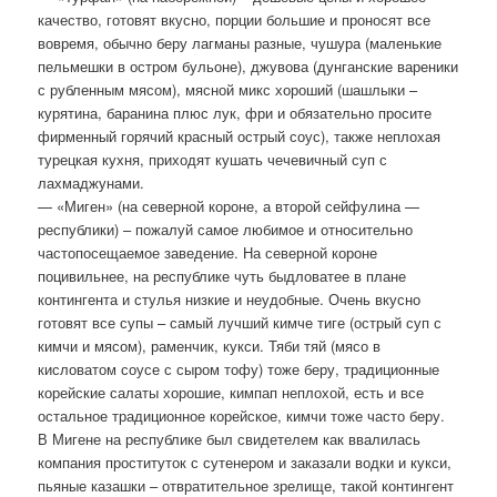
качество, готовят вкусно, порции большие и проносят все
вовремя, обычно беру лагманы разные, чушура (маленькие
пельмешки в остром бульоне), джувова (дунганские вареники
с рубленным мясом), мясной микс хороший (шашлыки –
курятина, баранина плюс лук, фри и обязательно просите
фирменный горячий красный острый соус), также неплохая
турецкая кухня, приходят кушать чечевичный суп с
лахмаджунами.
— «Миген» (на северной короне, а второй сейфулина —
республики) – пожалуй самое любимое и относительно
частопосещаемое заведение. На северной короне
поцивильнее, на республике чуть быдловатее в плане
контингента и стулья низкие и неудобные. Очень вкусно
готовят все супы – самый лучший кимче тиге (острый суп с
кимчи и мясом), раменчик, кукси. Тяби тяй (мясо в
кисловатом соусе с сыром тофу) тоже беру, традиционные
корейские салаты хорошие, кимпап неплохой, есть и все
остальное традиционное корейское, кимчи тоже часто беру.
В Мигене на республике был свидетелем как ввалилась
компания проституток с сутенером и заказали водки и кукси,
пьяные казашки – отвратительное зрелище, такой контингент