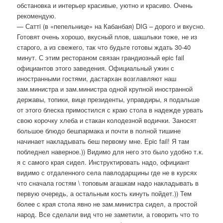
обстановка и интерьер красивые, уютно и красиво. Очень
рекомендую.
— Саттi (в «пепельнице» на Кабанбая) DIG – дорого и вкусно.
Готовят очень хорошо, вкусный плов, шашлыки тоже, не из
старого, а из свежего, так что будьте готовы ждать 30-40
минут. С этим рестораном связан грандиозный epic fail
официантов этого заведения. Официальный ужин с
иностранными гостями, дастархан возглавляют наш
зам.министра и зам.министра одной крупной иностранной
державы, топики, вице президенты, управдиры, я подальше
от этого блеска примостился с краю стола в надежде урвать
свою корочку хлеба и стакан колодезной водички. Заносят
большое блюдо бешпармака и почти в полной тишине
начинает накладывать беш первому мне. Epic fail! Я там
побледнел наверное.)) Видимо для него это было удобно т.к.
я с самого края сидел. Инструктировать надо, официант
видимо с отдаленного села павлодарщины где не в курсях
что сначала гостям \ топовым агашкам надо накладывать в
первую очередь, а остальным кость кинуть пойдет.)) Тем
более с края стола явно не зам.министра сидел, а простой
народ. Все сделали вид что не заметили, а говорить что то