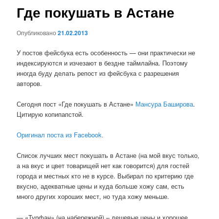
Где покушать в Астане
Опубликовано
21.02.2013
У постов фейсбука есть особенность — они практически не
индексируются и изчезают в бездне таймлайна. Поэтому
иногда буду делать репост из фейсбука с разрешения
авторов.
Сегодня пост «Где покушать в Астане»
Мансура Баширова
.
Цитирую копипапстой.
Оригинал поста из Facebook.
Список лучших мест покушать в Астане (на мой вкус только,
а на вкус и цвет товарищей нет как говорится) для гостей
города и местных кто не в курсе. Выбирал по критерию где
вкусно, адекватные цены и куда больше хожу сам, есть
много других хороших мест, но туда хожу меньше.
— «Турфан» (на набережной) – дешевые цены и хорошее