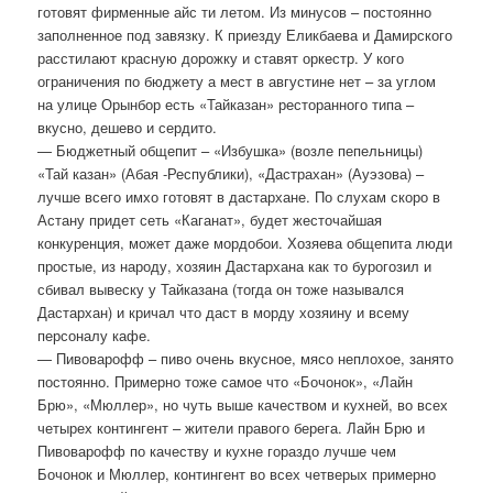
готовят фирменные айс ти летом. Из минусов – постоянно
заполненное под завязку. К приезду Еликбаева и Дамирского
расстилают красную дорожку и ставят оркестр. У кого
ограничения по бюджету а мест в августине нет – за углом
на улице Орынбор есть «Тайказан» ресторанного типа –
вкусно, дешево и сердито.
— Бюджетный общепит – «Избушка» (возле пепельницы)
«Тай казан» (Абая -Республики), «Дастрахан» (Ауэзова) –
лучше всего имхо готовят в дастархане. По слухам скоро в
Астану придет сеть «Каганат», будет жесточайшая
конкуренция, может даже мордобои. Хозяева общепита люди
простые, из народу, хозяин Дастархана как то бурогозил и
сбивал вывеску у Тайказана (тогда он тоже назывался
Дастархан) и кричал что даст в морду хозяину и всему
персоналу кафе.
— Пивоварофф – пиво очень вкусное, мясо неплохое, занято
постоянно. Примерно тоже самое что «Бочонок», «Лайн
Брю», «Мюллер», но чуть выше качеством и кухней, во всех
четырех контингент – жители правого берега. Лайн Брю и
Пивоварофф по качеству и кухне гораздо лучше чем
Бочонок и Мюллер, контингент во всех четверых примерно