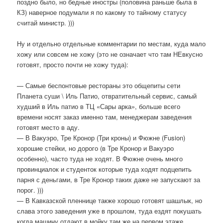
поздно было, но бедные иностры (половина раньше была в
КЗ) наверное подумали я по какому то тайному статусу
считай министр. )))
Ну и отдельно отдельные комментарии по местам, куда мало
хожу или совсем не хожу (это не означает что там НЕвкусно
готовят, просто почти не хожу туда):
— Самые беспонтовые рестораны это общепиты сети
Планета суши \ Иль Патио, отвратительный сервис, самый
худший в Иль патио в ТЦ «Сары арка», больше всего
времени носят заказ именно там, менеджерам заведения
готовят место в аду.
— В Вакуэро, Тре Кронор (Три кроны) и Фюжне (Fusion)
хорошие стейки, но дорого (в Тре Кронор и Вакуэро
особенно), часто туда не ходят. В Фюжне очень много
провинциалок и студенток которые туда ходят подцепить
парня с деньгами, в Тре Кронор таких даже не запускают за
порог. )))
— В Кавказской пленнице также хорошо готовят шашлык, но
слава этого заведения уже в прошлом, туда ездят покушать
когда машину отдают в мойку там же на первом этаже.