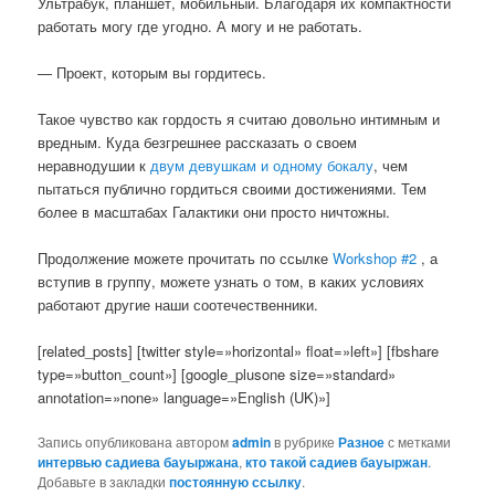
Ультрабук, планшет, мобильный. Благодаря их компактности
работать могу где угодно. А могу и не работать.
— Проект, которым вы гордитесь.
Такое чувство как гордость я считаю довольно интимным и
вредным. Куда безгрешнее рассказать о своем
неравнодушии к
двум девушкам и одному бокалу
, чем
пытаться публично гордиться своими достижениями. Тем
более в масштабах Галактики они просто ничтожны.
Продолжение можете прочитать по ссылке
Workshop #2
, а
вступив в группу, можете узнать о том, в каких условиях
работают другие наши соотечественники.
[related_posts] [twitter style=»horizontal» float=»left»] [fbshare
type=»button_count»] [google_plusone size=»standard»
annotation=»none» language=»English (UK)»]
Запись опубликована автором
admin
в рубрике
Разное
с метками
интервью садиева бауыржана
,
кто такой садиев бауыржан
.
Добавьте в закладки
постоянную ссылку
.