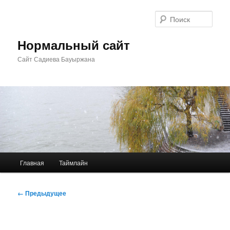
Перейти
к
Поис
основному
содержимому
Нормальный сайт
Сайт Садиева Бауыржана
Главное
Главная
Таймлайн
меню
Навигация
← Предыдущее
по
изображениям