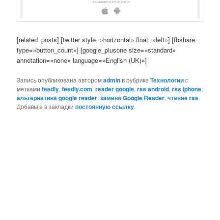
[related_posts] [twitter style=»horizontal» float=»left»] [fbshare
type=»button_count»] [google_plusone size=»standard»
annotation=»none» language=»English (UK)»]
Запись опубликована автором
admin
в рубрике
Технологии
с
метками
feedly
,
feedly.com
,
reader google
,
rss android
,
rss iphone
,
альтернатива google reader
,
замена Google Reader
,
чтение rss
.
Добавьте в закладки
постоянную ссылку
.