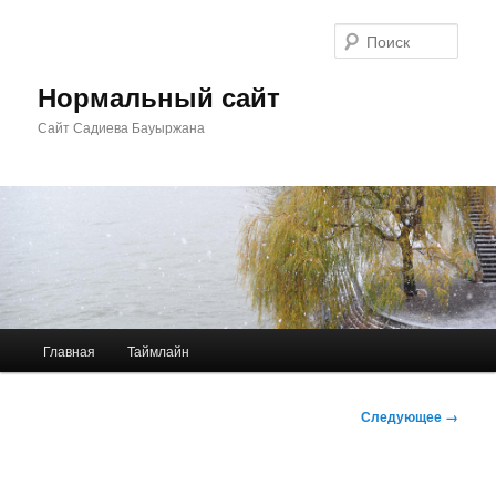
Перейти
к
Поис
основному
содержимому
Нормальный сайт
Сайт Садиева Бауыржана
Главное
Главная
Таймлайн
меню
Навигация
Следующее →
по
изображениям