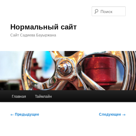
Перейти
к
Поис
основному
содержимому
Нормальный сайт
Сайт Садиева Бауыржана
Главное
Главная
Таймлайн
меню
Навигация
← Предыдущее
Следующее →
по
изображениям