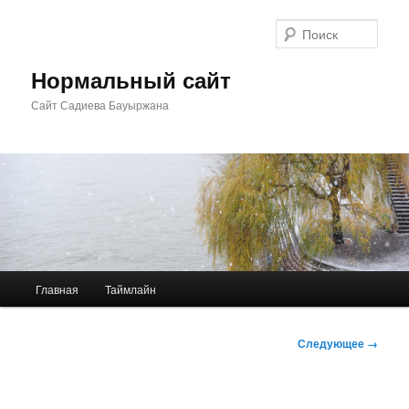
Перейти
к
Поис
основному
содержимому
Нормальный сайт
Сайт Садиева Бауыржана
Главное
Главная
Таймлайн
меню
Навигация
Следующее →
по
изображениям