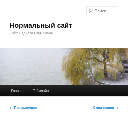
Перейти
к
Поис
основному
содержимому
Нормальный сайт
Сайт Садиева Бауыржана
Главное
Главная
Таймлайн
меню
Навигация
← Предыдущее
Следующее →
по
изображениям