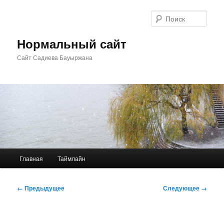
Перейти
к
Поис
основному
содержимому
Нормальный сайт
Сайт Садиева Бауыржана
Главное
Главная
Таймлайн
меню
Навигация
← Предыдущее
Следующее →
по
изображениям