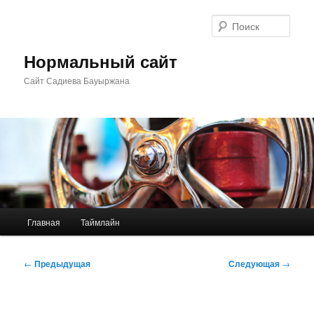
Перейти
к
Поис
основному
содержимому
Нормальный сайт
Сайт Садиева Бауыржана
Главное
Главная
Таймлайн
меню
Навигация
←
Предыдущая
Следующая
→
по
записям