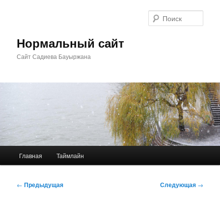
Перейти
к
Поис
основному
содержимому
Нормальный сайт
Сайт Садиева Бауыржана
Главное
Главная
Таймлайн
меню
Навигация
←
Предыдущая
Следующая
→
по
записям