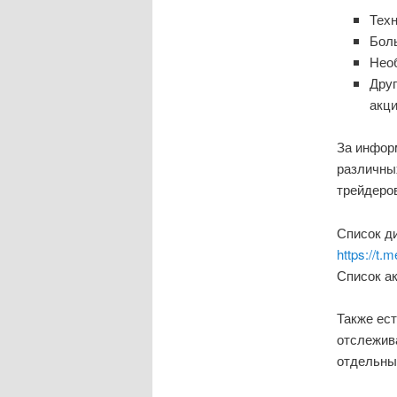
Тех
Боль
Нео
Дру
акц
За инфор
различны
трейдеров
Список ди
https://t.
Список ак
Также ес
отслежива
отдельны