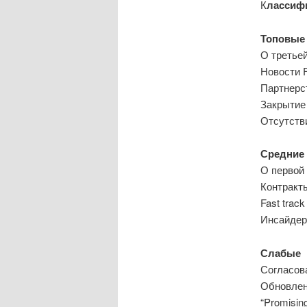
К
лассифи
Топовые
О третье
Новости 
Партнерс
Закрытие
Отсутств
Средние
О первой 
Контракт
Fast trac
Инсайдер
Слабые
Согласова
Обновлен
“Promisi