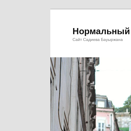
Перейти
к
основному
Нормальный 
содержимому
Сайт Садиева Бауыржана