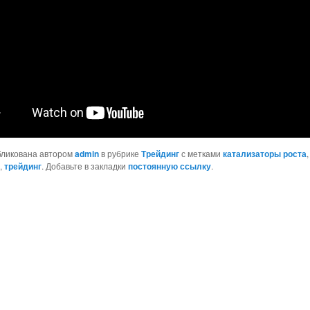
бликована автором
admin
в рубрике
Трейдинг
с метками
катализаторы роста
,
,
трейдинг
. Добавьте в закладки
постоянную ссылку
.