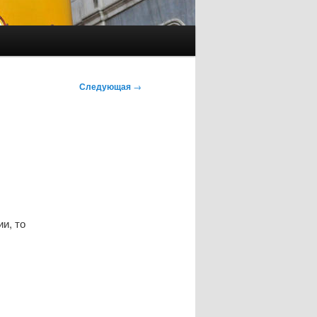
Следующая
→
и, то