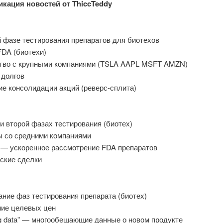
кация новостей от ThiccTeddy
й фазе тестирования препаратов для биотехов
FDA (биотехи)
тво с крупными компаниями (TSLA AAPL MSFT AMZN)
 долгов
ие консолидации акций (реверс-сплита)
и второй фазах тестирования (биотех)
ы со средними компаниями
k — ускоренное рассмотрение FDA препаратов
ские сделки
ние фаз тестирования препарата (биотех)
ие целевых цен
ng data” — многообещающие данные о новом продукте