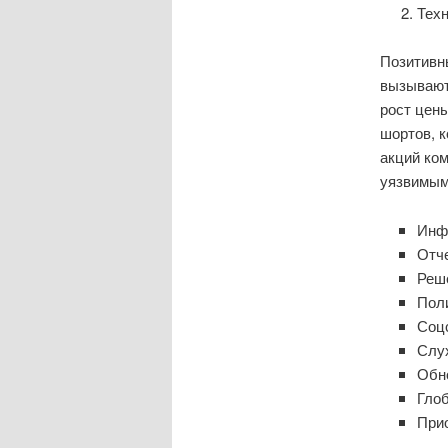
Тех
Позитивн
вызывают
рост цен
шортов, к
акций ком
уязвимым
Инф
Отч
Реш
Пол
Соц
Слу
Обн
Гло
При