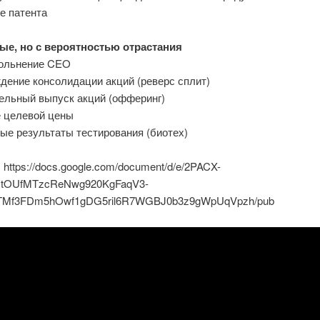
е патента
ые, но с вероятностью отрастания
ольнение CEO
дение консолидации акций (реверс сплит)
ельный выпуск акций (офферинг)
 целевой цены
ые результаты тестирования (биотех)
 https://docs.google.com/document/d/e/2PACX-
HtOUfMTzcReNwg920KgFaqV3-
TMf3FDm5hOwf1gDG5ril6R7WGBJ0b3z9gWpUqVpzh/pub