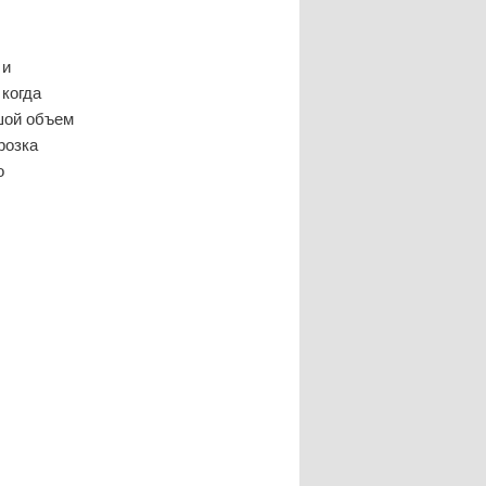
 и
когда
шой объем
розка
о