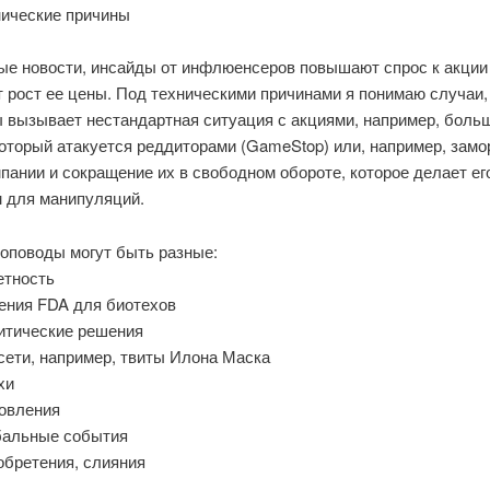
нические причины
ые новости, инсайды от инфлюенсеров повышают спрос к акции
 рост ее цены. Под техническими причинами я понимаю случаи, 
ы вызывает нестандартная ситуация с акциями, например, боль
оторый атакуется реддиторами (GameStop) или, например, замо
пании и сокращение их в свободном обороте, которое делает ег
 для манипуляций.
оповоды могут быть разные:
етность
ения FDA для биотехов
итические решения
сети, например, твиты Илона Маска
хи
овления
бальные события
обретения, слияния