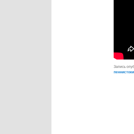
Запись опу
пеннистоки