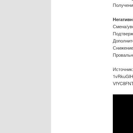
Получени
Негативн
Смена/ув
Подтверж
Дополнит
Снижение
Провальн
Источник:
1vRkuGl
VfYC8FN