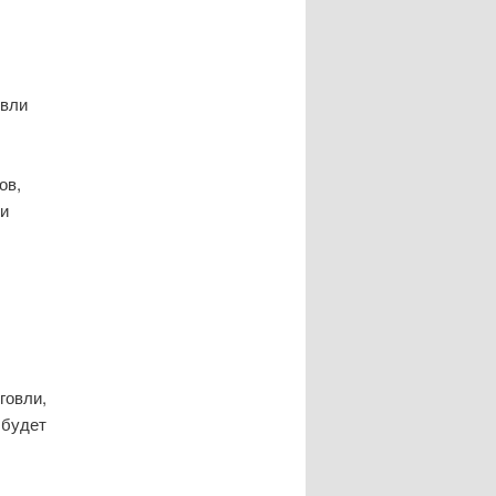
овли
ов,
и
говли,
 будет