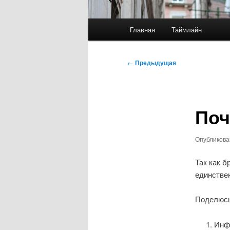
Главное
Главная
Таймлайн
меню
Навигация
←
Предыдущая
по
записям
Поч
Опубликов
Так как б
единствен
Поделюсь 
Инф