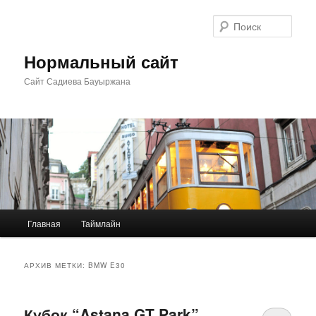
Перейти
Перейти
к
к
Поис
основному
дополнительному
содержимому
содержимому
Нормальный сайт
Сайт Садиева Бауыржана
Главное
Главная
Таймлайн
меню
АРХИВ МЕТКИ:
BMW E30
Кубок “Astana GT Park”