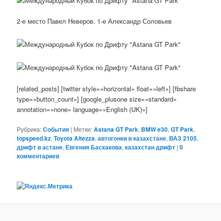
2-е место Павел Неверов. 1-е Александр Соловьев
[related_posts] [twitter style=»horizontal» float=»left»] [fbshare
type=»button_count»] [google_plusone size=»standard»
annotation=»none» language=»English (UK)»]
Рубрика:
События
|
Метки:
Astana GT Park
,
BMW e30
,
GT Park
,
topspeed.kz
,
Toyota Altezza
,
автогонки в казахстане
,
ВАЗ 2105
,
дрифт в астане
,
Евгения Баскакова
,
казахстан дрифт
|
0
комментариев