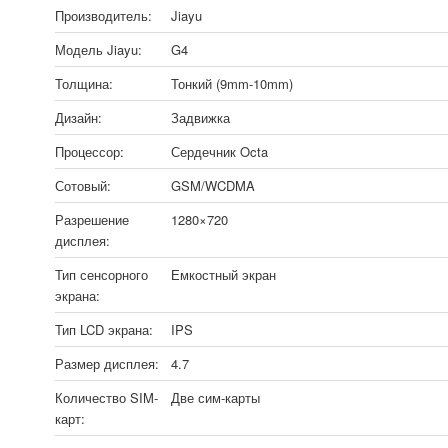
Производитель:
Jiayu
Модель Jiayu:
G4
Толщина:
Тонкий (9mm-10mm)
Дизайн:
Задвижка
Процессор:
Сердечник Octa
Сотовый:
GSM/WCDMA
Разрешение
1280×720
дисплея:
Тип сенсорного
Емкостный экран
экрана:
Тип LCD экрана:
IPS
Размер дисплея:
4.7
Количество SIM-
Две сим-карты
карт: