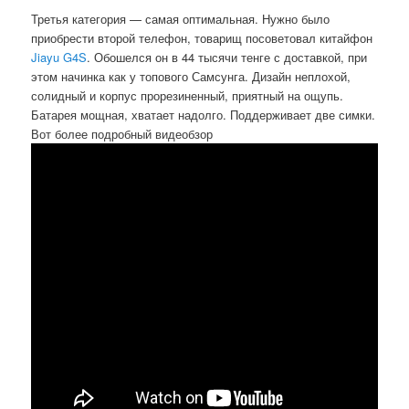
Третья категория — самая оптимальная. Нужно было
приобрести второй телефон, товарищ посоветовал китайфон
Jiayu G4S
. Обошелся он в 44 тысячи тенге с доставкой, при
этом начинка как у топового Самсунга. Дизайн неплохой,
солидный и корпус прорезиненный, приятный на ощупь.
Батарея мощная, хватает надолго. Поддерживает две симки.
Вот более подробный видеобзор