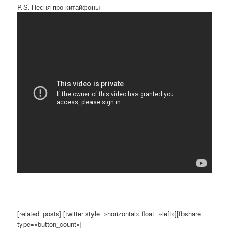
P.S. Песня про китайфоны
[related_posts] [twitter style=»horizontal» float=»left»][fbshare
type=»button_count»]