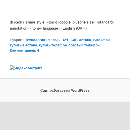
[linkedin_share style=»top»] [google_plusone size=»standard»
annotation=»none» language=»English (UK)»]
Рубрика:
Технологии
|
Метки:
JIAYU G4S
,
астана
,
китайфон
,
купить в астане
,
купить телефон
,
сотовый телефон
|
Комментариев: 4
Сайт работает на WordPress