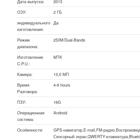
Дата выпуска:
2013
ОЗУ:
2 ГБ
индивидуального
Да
изготовления:
Режим
2SIM/Dual-Bands
диапазона:
Изготовление
MTK
C.P.U.:
Камера:
13,0 МП
Время
4-6 hours
Разговора:
ПЗУ:
16G
Операционная
Android
система:
Особенности:
GPS-навигатор,E-mail,FM-радио,Воспроизве
Сенсорный экран,QWERTY-клавиатура,Bluetoo