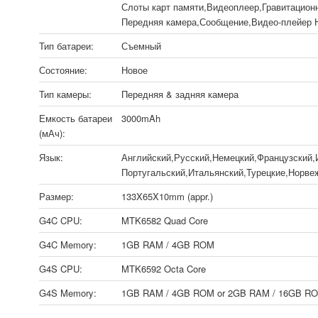
Слоты карт памяти,Видеоплеер,Гравитацион
Передняя камера,Сообщение,Видео-плейер
Тип батареи:
Съемный
Состояние:
Новое
Тип камеры:
Передняя & задняя камера
Емкость батареи
3000mAh
(мАч):
Язык:
Английский,Русский,Немецкий,Французский,
Португальский,Итальянский,Турецкие,Норве
Размер:
133X65X10mm (appr.)
G4C CPU:
MTK6582 Quad Core
G4C Memory:
1GB RAM / 4GB ROM
G4S CPU:
MTK6592 Octa Core
G4S Memory:
1GB RAM / 4GB ROM or 2GB RAM / 16GB R