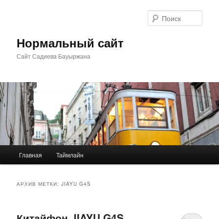
Перейти
Перейти
к
к
Поис
основному
дополнительному
содержимому
содержимому
Нормальный сайт
Сайт Садиева Бауыржана
Главное
Главная
Таймлайн
меню
АРХИВ МЕТКИ:
JIAYU G4S
Китайфон JIAYU G4S