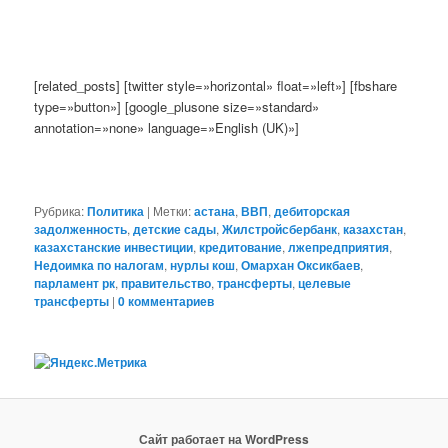
[related_posts] [twitter style=»horizontal» float=»left»] [fbshare
type=»button»] [google_plusone size=»standard»
annotation=»none» language=»English (UK)»]
Рубрика:
Политика
|
Метки:
астана
,
ВВП
,
дебиторская
задолженность
,
детские сады
,
Жилстройсбербанк
,
казахстан
,
казахстанские инвестиции
,
кредитование
,
лжепредприятия
,
Недоимка по налогам
,
нурлы кош
,
Омархан Оксикбаев
,
парламент рк
,
правительство
,
трансферты
,
целевые
трансферты
|
0 комментариев
Сайт работает на WordPress