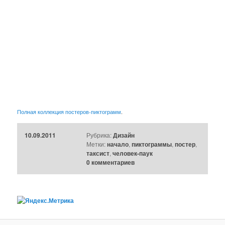
Полная коллекция постеров-пиктограмм
.
10.09.2011
Рубрика:
Дизайн
Метки:
начало
,
пиктограммы
,
постер
,
таксист
,
человек-паук
0 комментариев