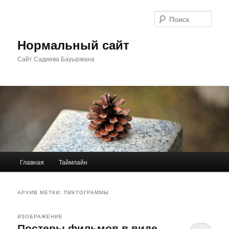
Перейти
Перейти
к
к
Поис
основному
дополнительному
содержимому
содержимому
Нормальный сайт
Сайт Садиева Бауыржана
Главное
Главная
Таймлайн
меню
АРХИВ МЕТКИ:
ПИКТОГРАММЫ
ИЗОБРАЖЕНИЕ
Постеры фильмов в виде