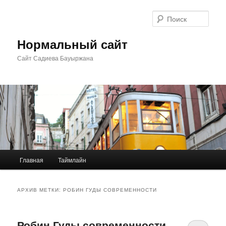
Перейти
Перейти
к
к
Поис
основному
дополнительному
содержимому
содержимому
Нормальный сайт
Сайт Садиева Бауыржана
Главное
Главная
Таймлайн
меню
АРХИВ МЕТКИ:
РОБИН ГУДЫ СОВРЕМЕННОСТИ
Робин Гуды современности