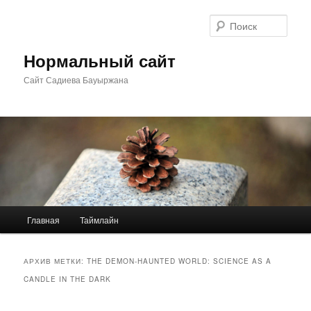
Перейти
Перейти
к
к
Поис
основному
дополнительному
содержимому
содержимому
Нормальный сайт
Сайт Садиева Бауыржана
Главное
Главная
Таймлайн
меню
АРХИВ МЕТКИ:
THE DEMON-HAUNTED WORLD: SCIENCE AS A
CANDLE IN THE DARK