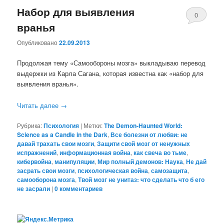
Набор для выявления
0
вранья
комментари
Опубликовано
22.09.2013
Продолжая тему «Самообороны мозга» выкладываю перевод
выдержки из Карла Сагана, которая известна как «набор для
выявления вранья».
Читать далее
→
Рубрика:
Психология
|
Метки:
The Demon-Haunted World:
Science as a Candle in the Dark
,
Все болезни от любви: не
давай трахать свои мозги
,
Защити свой мозг от ненужных
испражнений
,
информационная война
,
как свеча во тьме
,
кибервойна
,
манипуляции
,
Мир полный демонов: Наука
,
Не дай
засрать свои мозги
,
психологическая война
,
самозащита
,
самооборона мозга
,
Твой мозг не унитаз: что сделать что б его
не засрали
|
0 комментариев