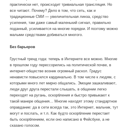
практически нет, происходит тривиальная трансляция. Но
все читают. Почему? Дело в том, что сеть, как и
традиционные СМИ — увеличительная линза, средство
усиления, там даже самый маленький сигнал, правильно
поданный, усиливается на многие порядки. И поэтому можно
малыми средствами добиваться многого.
Без барьеров
Грустный тренд года: теперь в Интернете все можно. Многие
в прошлом году перессорились на политической почве, в
интернет-обществе возник огромный раскол. Градус
ненависти повысился кардинально. В том числе к людям, с
которыми много лет мирно общались. Эмоции зашкаливают,
люди друг друга перестали слышать, в общении легко
переходят на ругань, оскорбления и быстро привыкают к
такой манере общения… Многие находят этому стандартное
оправдание: да в сети всегда так, это Интернет, мальчик, тут
могут и послать, и т.п. Как будто оскорбление перестает
быть оскорблением, если оно написано в Фейсбуке, а не
сказано голосом.