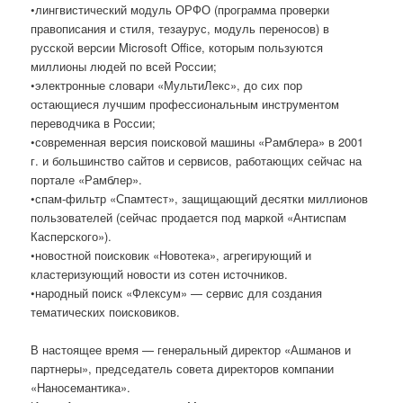
•лингвистический модуль ОРФО (программа проверки
правописания и стиля, тезаурус, модуль переносов) в
русской версии Microsoft Office, которым пользуются
миллионы людей по всей России;
•электронные словари «МультиЛекс», до сих пор
остающиеся лучшим профессиональным инструментом
переводчика в России;
•современная версия поисковой машины «Рамблера» в 2001
г. и большинство сайтов и сервисов, работающих сейчас на
портале «Рамблер».
•спам-фильтр «Спамтест», защищающий десятки миллионов
пользователей (сейчас продается под маркой «Антиспам
Касперского»).
•новостной поисковик «Новотека», агрегирующий и
кластеризующий новости из сотен источников.
•народный поиск «Флексум» — сервис для создания
тематических поисковиков.
В настоящее время — генеральный директор «Ашманов и
партнеры», председатель совета директоров компании
«Наносемантика».