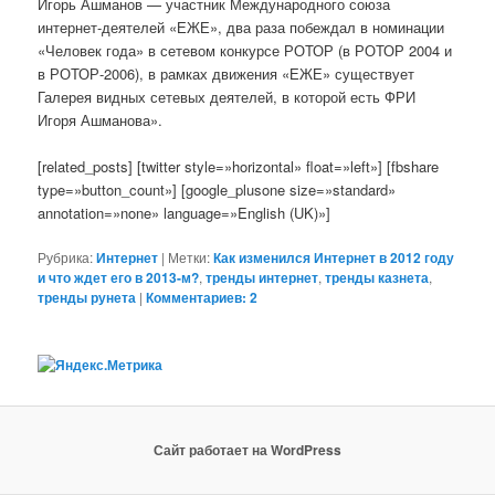
Игорь Ашманов — участник Международного союза
интернет-деятелей «ЕЖЕ», два раза побеждал в номинации
«Человек года» в сетевом конкурсе РОТОР (в РОТОР 2004 и
в РОТОР-2006), в рамках движения «ЕЖЕ» существует
Галерея видных сетевых деятелей, в которой есть ФРИ
Игоря Ашманова».
[related_posts] [twitter style=»horizontal» float=»left»] [fbshare
type=»button_count»] [google_plusone size=»standard»
annotation=»none» language=»English (UK)»]
Рубрика:
Интернет
|
Метки:
Как изменился Интернет в 2012 году
и что ждет его в 2013-м?
,
тренды интернет
,
тренды казнета
,
тренды рунета
|
Комментариев: 2
Сайт работает на WordPress