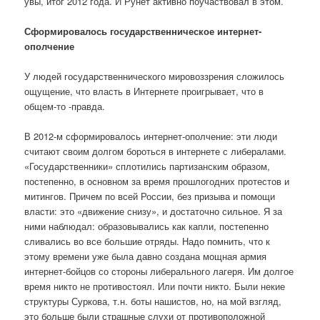
увы, итог 2012 года. И Рунет активно поучаствовал в этом.
Сформировалось государственническое интернет-
ополчение
У людей государственнического мировоззрения сложилось
ощущение, что власть в Интернете проигрывает, что в
общем-то -правда.
В 2012-м сформировалось интернет-ополчение: эти люди
считают своим долгом бороться в интернете с либералами.
«Государственники» сплотились партизанским образом,
постепенно, в основном за время прошлогодних протестов и
митингов. Причем по всей России, без призыва и помощи
власти: это «движение снизу», и достаточно сильное. Я за
ними наблюдал: образовывались как капли, постепенно
сливались во все большие отряды. Надо помнить, что к
этому времени уже была давно создана мощная армия
интернет-бойцов со стороны либерального лагеря. Им долгое
время никто не противостоял. Или почти никто. Были некие
структуры Суркова, т.н. боты нашистов, но, на мой взгляд,
это больше были страшные слухи от противоположной