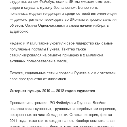
студенты: зачем Фейсбук, если в ВК мы «можем смотреть
видео и слушать музыку беспалевно». Более того,
появилась модная тенденция и среди сетевой интеллигенции
— демонстративно переходить во ВКонтакте, громко заявляя
об этом. Ожили Одноклассники и снова начали набирать
аудиторию.
Яндекс и Mail.ru также укрепили свое лидерство как самые
популярные порталы Рунета. Твиттер также
стабилизировался на отметке примерно в 2 миллиона
активных пользователей в месяц.
Похоже, социальные сети и порталы Рунета в 2012 отстояли
свое пространство от иноземцев.
Интернет-пузырь 2010 — 2012 годов сдувается
Провалились громкие IPO Фейсбука и Групона. Вообще
начался закат купонных, групповых и подобных им сервисов,
построенных на чистой жадности. Стартап-истерия, фишка
2011 года, тоже как-то сходит на нет. Вообще сомнительная
романтика фронтира в Рунете, кажется, совсем закончилась.