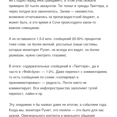
же стыдно перед иностранцами»), в этом участвовали
примерно 20 тысяч аккаунтов. Тег попал в тренды Твиттера, а
через полдня все закончилось. Зачем — неизвестно,
возможно отчитывались за пропагандистский бюджет, а
может быть, в это время в Сочи происходило какое-то
важное совещание.
А из оставшихся 1,5-2 млн. сообщений 20-30% процентов
тоже спам, но более мелкий, россыпью (наши системы,
которые мониторят Рунет, не всегда его видят, он более
размазан, нужно смотреть глазами).
В итоге: содержательных сообщений в «Твиттере», да и
часто в «Фейсбуке» — 1-2%. Даже перепост с комментарием,
то есть сообщения по схеме «скопировал и
прокомментировал» — редкость. Почти никто не
комментирует. Все инфопространство заполняет тупой
перепост, лайки и пр.
Эту эпидемию я бы назвал даже не итогом, а событием года.
Когда мы, мониторя Рунет, это поняли — это было для нас
шоком. Оригинального контента и реального общения