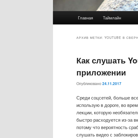
Главное
Главная
Таймлайн
меню
АРХИВ МЕТКИ:
YOUTUBE В СВЕР
Как слушать Y
приложении
Опубликовано
24.11.2017
Среди соцсетей, больше все
использую в дороге, во вре
лекции, которую необязател
быстро расходуется из-за в
потому что вероятность сра
слушать видео с заблокиро