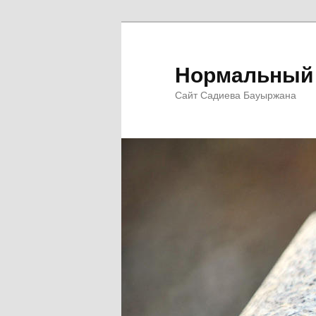
Перейти
Перейти
к
к
основному
дополнительному
Нормальный 
содержимому
содержимому
Сайт Садиева Бауыржана